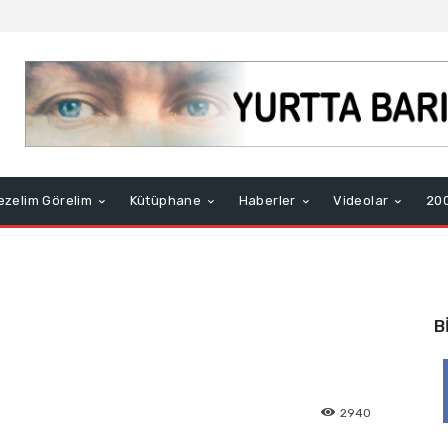
ezelim Görelim
Kütüphane
Haberler
Videolar
200
B
2940