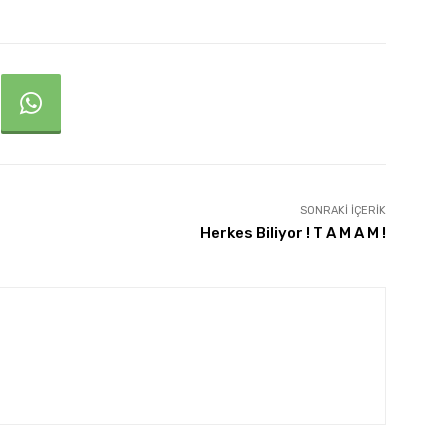
SONRAKI İÇERIK
Herkes Biliyor ! T A M A M !