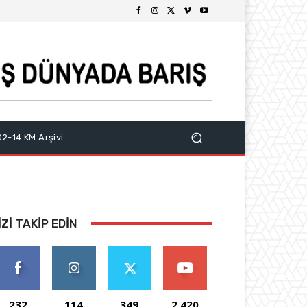
2-14 KM Arşivi
IZI TAKIP EDIN
232
114
349
2,420