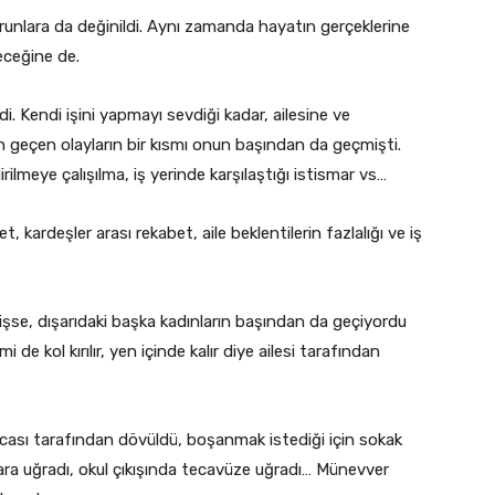
sorunlara da değinildi. Aynı zamanda hayatın gerçeklerine
eceğine de.
i. Kendi işini yapmayı sevdiği kadar, ailesine ve
n geçen olayların bir kısmı onun başından da geçmişti.
rilmeye çalışılma, iş yerinde karşılaştığı istismar vs…
, kardeşler arası rekabet, aile beklentilerin fazlalığı ve iş
işse, dışarıdaki başka kadınların başından da geçiyordu
 de kol kırılır, yen içinde kalır diye ailesi tarafından
ası tarafından dövüldü, boşanmak istediği için sokak
ara uğradı, okul çıkışında tecavüze uğradı… Münevver