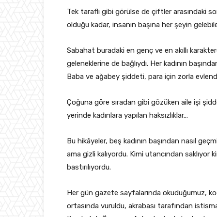
Tek taraflı gibi görülse de çiftler arasındaki 
olduğu kadar, insanın başına her şeyin gelebil
Sabahat buradaki en genç ve en akıllı karakterd
geleneklerine de bağlıydı. Her kadının başında
Baba ve ağabey şiddeti, para için zorla evlendi
Çoğuna göre sıradan gibi gözüken aile işi şiddet
yerinde kadınlara yapılan haksızlıklar…
Bu hikâyeler, beş kadının başından nasıl geçm
ama gizli kalıyordu. Kimi utancından saklıyor kimi
bastırılıyordu.
Her gün gazete sayfalarında okuduğumuz, koc
ortasında vuruldu, akrabası tarafından istism