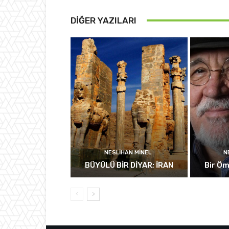
DIĞER YAZILARI
NESLIHAN MINEL
N
BÜYÜLÜ BİR DİYAR; İRAN
Bir Öm