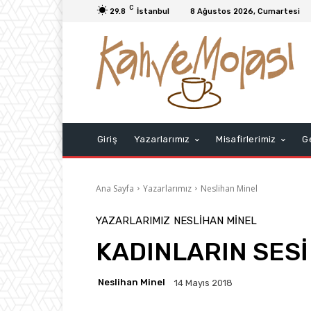
C
29.8
İstanbul
8 Ağustos 2026, Cumartesi
Giriş
Yazarlarımız
Misafirlerimiz
G
Ana Sayfa
Yazarlarımız
Neslihan Minel
YAZARLARIMIZ
NESLIHAN MINEL
KADINLARIN SESİ
Neslihan Minel
14 Mayıs 2018