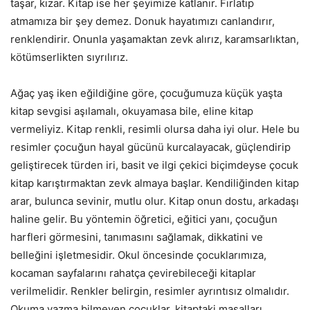
taşar, kızar. Kitap ise her şeyimize katlanır. Fırlatıp
atmamıza bir şey demez. Donuk hayatımızı canlandırır,
renklendirir. Onunla yaşamaktan zevk alırız, karamsarlıktan,
kötümserlikten sıyrılırız.
Ağaç yaş iken eğildiğine göre, çocuğumuza küçük yaşta
kitap sevgisi aşılamalı, okuyamasa bile, eline kitap
vermeliyiz. Kitap renkli, resimli olursa daha iyi olur. Hele bu
resimler çocuğun hayal gücünü kurcalayacak, güçlendirip
geliştirecek türden iri, basit ve ilgi çekici biçimdeyse çocuk
kitap karıştırmaktan zevk almaya başlar. Kendiliğinden kitap
arar, bulunca sevinir, mutlu olur. Kitap onun dostu, arkadaşı
haline gelir. Bu yöntemin öğretici, eğitici yanı, çocuğun
harfleri görmesini, tanımasını sağlamak, dikkatini ve
belleğini işletmesidir. Okul öncesinde çocuklarımıza,
kocaman sayfalarını rahatça çevirebileceği kitaplar
verilmelidir. Renkler belirgin, resimler ayrıntısız olmalıdır.
Okuma yazma bilmeyen çocuklar, kitaptaki masalları