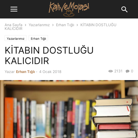
Ana Sayfa
Yazarlarımız
Erhan Tığlı
KİTABIN DOSTLUĞU
KALICIDIR
Yazarlarımız
Erhan Tığlı
KİTABIN DOSTLUĞU
KALICIDIR
2131
0
Yazar
Erhan Tığlı
-
4 Ocak 2018