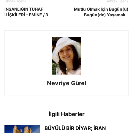
Önceki İçerik
Sonraki İçerik
İNSANLIĞIN TUHAF
Mutlu Olmak İçin Bugün(ü)
İLİŞKİLERİ – EMİNE / 3
Bugün(de) Yaşamak…
Nevriye Gürel
İlgili Haberler
BÜYÜLÜ BİR DİYAR; İRAN