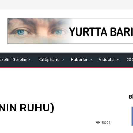
ezelim Görelim
Kütüphane
Haberler
Videolar
200
B
NIN RUHU)
3091