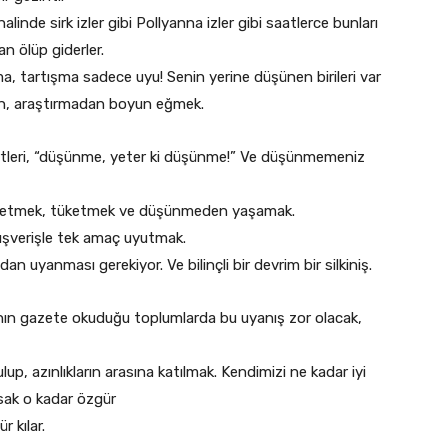
inde sirk izler gibi Pollyanna izler gibi saatlerce bunları
n ölüp giderler.
 tartışma sadece uyu! Senin yerine düşünen birileri var
n, araştırmadan boyun eğmek.
ertleri, “düşünme, yeter ki düşünme!” Ve düşünmemeniz
t etmek, tüketmek ve düşünmeden yaşamak.
ışverişle tek amaç uyutmak.
dan uyanması gerekiyor. Ve bilinçli bir devrim bir silkiniş.
nın gazete okuduğu toplumlarda bu uyanış zor olacak,
, azınlıkların arasına katılmak. Kendimizi ne kadar iyi
sak o kadar özgür
 kılar.