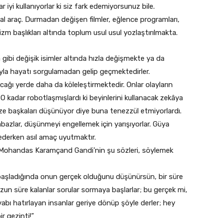
ar iyi kullanıyorlar ki siz fark edemiyorsunuz bile.
eal araç. Durmadan değişen filmler, eğlence programları,
zm başlıkları altında toplum usul usul yozlaştırılmakta.
ibi değişik isimler altında hızla değişmekte ya da
rıyla hayatı sorgulamadan gelip geçmektedirler.
acağı yerde daha da köleleştirmektedir. Onlar olayların
O kadar robotlaşmışlardı ki beyinlerini kullanacak zekâya
mize başkaları düşünüyor diye buna tenezzül etmiyorlardı.
abazlar, düşünmeyi engellemek için yarışıyorlar. Güya
ederken asıl amaç uyutmaktır.
 Mohandas Karamçand Gandi’nin şu sözleri, söylemek
i başladığında onun gerçek olduğunu düşünürsün, bir süre
zun süre kalanlar sorular sormaya başlarlar; bu gerçek mi,
abı hatırlayan insanlar geriye dönüp şöyle derler; hey
r gezinti!”