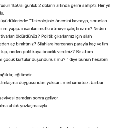
usun %50’si günlük 2 doların altında gelire sahipti. Her yıl
du.
üdüklerinde: “Teknolojinin önemini kavrayıp, sorunları
tırım yapıp, insanları mutlu etmeye çalıştınız mı? Neden
iyarları öldürdünüz? Politik çıkarlarınız için silah
 neden aç bıraktınız? Silahlara harcanan parayla kaç yetim
up, neden politikaya öncelik verdiniz? Bir atom
r çocuk kurtulur düşündünüz mü? ” diye bunun hesabını
lıktır, eğitimdir.
 yardımlaşma duygusundan yoksun, merhametsiz, barbar
seviyesi paradan sonra geliyor.
ulma ahlak yozlaşmasıyla