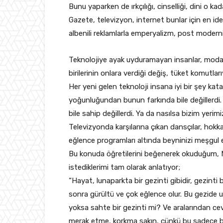
Bunu yaparken de ırkçılığı, cinselliği, dini o kad
Gazete, televizyon, internet bunlar için en id
albenili reklamlarla emperyalizm, post moderni
Teknolojiye ayak uyduramayan insanlar, moda g
birilerinin onlara verdiği değiş, tüket komutla
Her yeni gelen teknoloji insana iyi bir şey kat
yoğunluğundan bunun farkında bile değillerdi. 
bile sahip değillerdi. Ya da nasılsa bizim yeri
Televizyonda karşılarına çıkan dansçılar, hokk
eğlence programları altında beyninizi meşgul 
Bu konuda öğretilerini beğenerek okuduğum,
istediklerimi tam olarak anlatıyor;
“Hayat, lunaparkta bir gezinti gibidir, gezint
sonra gürültü ve çok eğlence olur. Bu gezide u
yoksa sahte bir gezinti mi? Ve aralarından cev
merak etme, korkma sakın, çünkü bu sadece bi