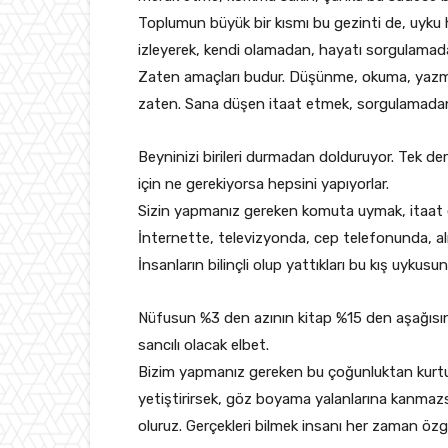
Toplumun büyük bir kısmı bu gezinti de, uyku hal
izleyerek, kendi olamadan, hayatı sorgulamada
Zaten amaçları budur. Düşünme, okuma, yazma,
zaten. Sana düşen itaat etmek, sorgulamada
Beyninizi birileri durmadan dolduruyor. Tek d
için ne gerekiyorsa hepsini yapıyorlar.
Sizin yapmanız gereken komuta uymak, itaa
İnternette, televizyonda, cep telefonunda, al
İnsanların bilinçli olup yattıkları bu kış uykusun
Nüfusun %3 den azının kitap %15 den aşağısı
sancılı olacak elbet.
Bizim yapmanız gereken bu çoğunluktan kurtulup
yetiştirirsek, göz boyama yalanlarına kanmaz
oluruz. Gerçekleri bilmek insanı her zaman özgür