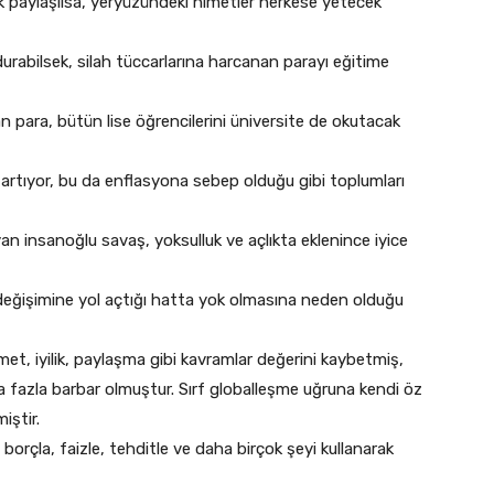
ak paylaşılsa, yeryüzündeki nimetler herkese yetecek
urabilsek, silah tüccarlarına harcanan parayı eğitime
para, bütün lise öğrencilerini üniversite de okutacak
 artıyor, bu da enflasyona sebep olduğu gibi toplumları
n insanoğlu savaş, yoksulluk ve açlıkta eklenince iyice
in değişimine yol açtığı hatta yok olmasına neden olduğu
et, iyilik, paylaşma gibi kavramlar değerini kaybetmiş,
 fazla barbar olmuştur. Sırf globalleşme uğruna kendi öz
iştir.
orçla, faizle, tehditle ve daha birçok şeyi kullanarak