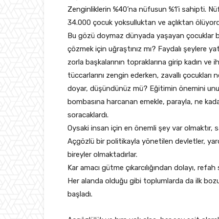
Zenginliklerin %40’na nüfusun %1’i sahipti. Nüf
34.000 çocuk yoksulluktan ve açlıktan ölüyor
Bu gözü doymaz dünyada yaşayan çocuklar büy
çözmek için uğraştınız mı? Faydalı şeylere ya
zorla başkalarının topraklarına girip kadın ve iht
tüccarlarını zengin ederken, zavallı çocukları
doyar, düşündünüz mü? Eğitimin önemini unut
bombasına harcanan emekle, parayla, ne kada
soracaklardı.
Oysaki insan için en önemli şey var olmaktır, sağ
Açgözlü bir politikayla yönetilen devletler,
bireyler olmaktadırlar.
Kar amacı gütme çıkarcılığından dolayı, refah 
Her alanda olduğu gibi toplumlarda da ilk boz
başladı.