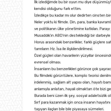
İlk izlediğimde bu bir oyun mu diye düşünmüşt
kendisi olduğunu fark ettim.
İzledikçe bu kadar mı olur dedirten cinsten bir
Neler yoktu ki filmde. Din, para, banka kavraml
ve politikanın ülke yönetimine katkıları. Para
Musaddık’ın ABD’nin desteklediği bir darbeyle y
Horus arasındaki benzerlikler, farklı güçlere sa
tanrıların Hz. İsa ile ilişkilendirilmesi.
Özel güçleri olan havarilerin yüzyıllar öncesi
evrensel olması.
İnsanların bu benzerlikleri görünce çok şaşıra
Bu filmdeki görüntülere, komplo teorisi denilm
irdelenmiş, sağlam alt yapısı olan, hayatı ba
anlamıyla anlatan, hayali olmaktan öte bizi gerç
Burada beni üzen ilk şey, sosyal adaletsizlik ol
Sırf para kazanmak için onca insanın hayatını
taşıyan ilaçları bile bile piyasaya sürmeleri.