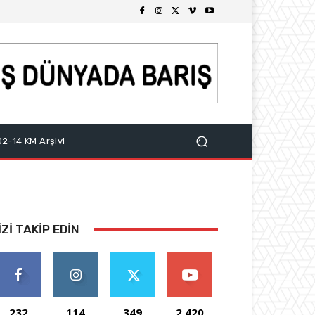
2-14 KM Arşivi
IZI TAKIP EDIN
232
114
349
2,420