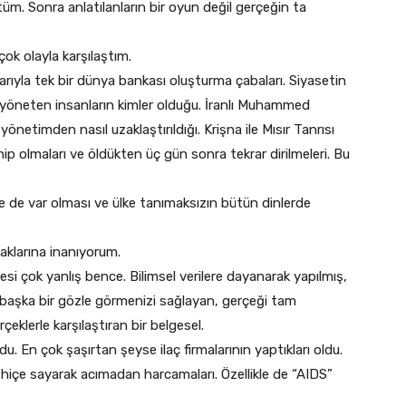
üm. Sonra anlatılanların bir oyun değil gerçeğin ta
çok olayla karşılaştım.
arıyla tek bir dünya bankası oluşturma çabaları. Siyasetin
yı yöneten insanların kimler olduğu. İranlı Muhammed
önetimden nasıl uzaklaştırıldığı. Krişna ile Mısır Tanrısı
hip olmaları ve öldükten üç gün sonra tekrar dirilmeleri. Bu
nde de var olması ve ülke tanımaksızın bütün dinlerde
caklarına inanıyorum.
esi çok yanlış bence. Bilimsel verilere dayanarak yapılmış,
mbaşka bir gözle görmenizi sağlayan, gerçeği tam
eklerle karşılaştıran bir belgesel.
du. En çok şaşırtan şeyse ilaç firmalarının yaptıkları oldu.
 hiçe sayarak acımadan harcamaları. Özellikle de “AIDS”