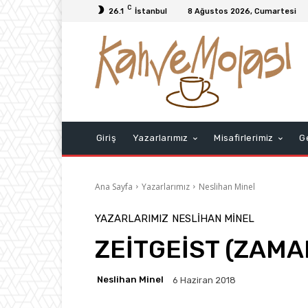
C
26.1
İstanbul
8 Ağustos 2026, Cumartesi
Giriş
Yazarlarımız
Misafirlerimiz
G
Ana Sayfa
Yazarlarımız
Neslihan Minel
YAZARLARIMIZ
NESLIHAN MINEL
ZEİTGEİST (ZAMA
Neslihan Minel
6 Haziran 2018