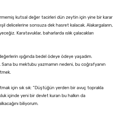
emiş kutsal değer tacirleri dün zeytin için yine bir karar
şil delicelerine sonsuza dek hasret kalacak. Alakargaların,
eceğiz. Karatavuklar, baharlarda ıslık çalacakları
eğerlerin ışığında bedel ödeye ödeye yaşadım.
ım. Sana bu mektubu yazmamın nedeni, bu coğrafyanın
etmek.
mak için sık sık: “Düştüğün yerden bir avuç toprakla
luk içinde yeni bir devlet kuran bu halkın da
lkacağını biliyorum.