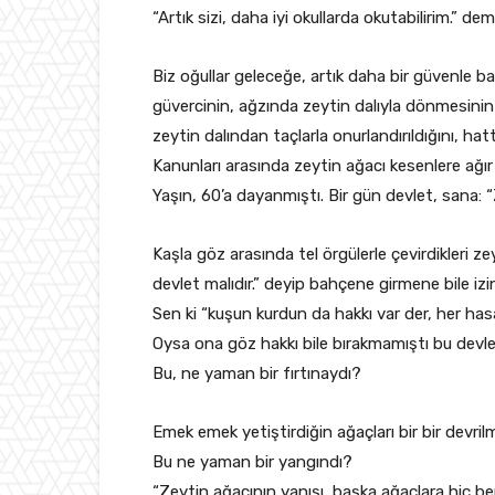
“Artık sizi, daha iyi okullarda okutabilirim.” dem
Biz oğullar geleceğe, artık daha bir güvenle
güvercinin, ağzında zeytin dalıyla dönmesinin 
zeytin dalından taçlarla onurlandırıldığını, ha
Kanunları arasında zeytin ağacı kesenlere ağır
Yaşın, 60’a dayanmıştı. Bir gün devlet, sana: “Z
Kaşla göz arasında tel örgülerle çevirdikleri 
devlet malıdır.” deyip bahçene girmene bile izi
Sen ki “kuşun kurdun da hakkı var der, her has
Oysa ona göz hakkı bile bırakmamıştı bu devle
Bu, ne yaman bir fırtınaydı?
Emek emek yetiştirdiğin ağaçları bir bir devril
Bu ne yaman bir yangındı?
“Zeytin ağacının yanışı, başka ağaçlara hiç benz