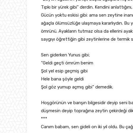
Tıpkı bir yürek gibi” derdin. Kendini anlattığını
Gücün yoktu eskisi gibi: ama sen zeytine ina
ağaçla ölümsüzlüğe ulaşmaya kararlıydın. Bu y
ömrünü. Ayakların tutmaz olsa da ellerini ayak
saygıyı öğrettiğin gibi zeytinlerine de termik 
Sen giderken Yunus gibi;
“Geldi geçti ömrüm benim
Şol yel esip geçmiş gibi
Hele bana şöyle geldi
Şol göz yumup açmış gibi” demedik.
Hoşgörünün ve barışın bilgesidir deyip seni ba
düşmesin deyip toprağına zeytin çekirdeği dik
***
Canım babam, sen gideli on iki yıl oldu. Bu çağ,