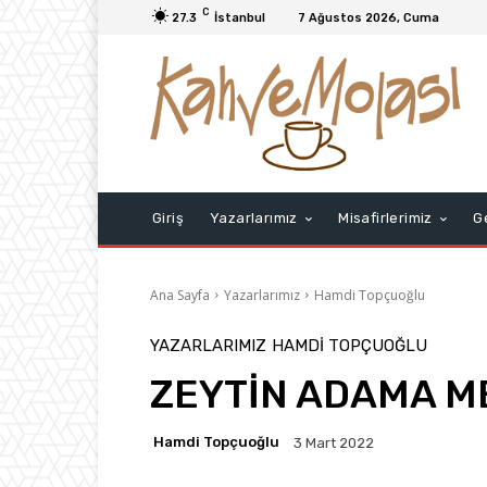
C
27.3
İstanbul
7 Ağustos 2026, Cuma
Giriş
Yazarlarımız
Misafirlerimiz
G
Ana Sayfa
Yazarlarımız
Hamdi Topçuoğlu
YAZARLARIMIZ
HAMDI TOPÇUOĞLU
ZEYTİN ADAMA M
Hamdi Topçuoğlu
3 Mart 2022