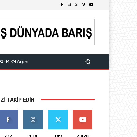
2-14 KM Arşivi
IZI TAKIP EDIN
232
114
349
2,420