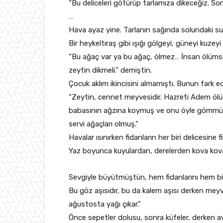
“Bu deliceleri götürüp tarlamıza dikeceğiz. Sonra
…
Hava ayaz yine. Tarlanın sağında solundaki su 
Bir heykeltıraş gibi ışığı gölgeyi, güneyi kuzeyi 
“Bu ağaç var ya bu ağaç, ölmez… İnsan ölümsüzlüğ
zeytin dikmeli.” demiştin.
Çocuk aklım ikincisini almamıştı. Bunun fark 
“Zeytin, cennet meyvesidir. Hazreti Adem ölü
babasının ağzına koymuş ve onu öyle gömmüş
servi ağaçları olmuş.”
Havalar ısınırken fidanların her biri delicesine 
Yaz boyunca kuyulardan, derelerden kova kova 
Sevgiyle büyütmüştün, hem fidanlarını hem bi
Bu göz aşısıdır, bu da kalem aşısı derken meyv
ağustosta yağı çıkar.”
Önce sepetler dolusu, sonra küfeler, derken av