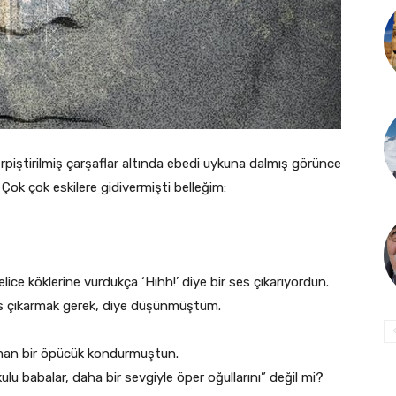
piştirilmiş çarşaflar altında ebedi uykuna dalmış görünce
Çok çok eskilere gidivermişti belleğim:
ce köklerine vurdukça ‘Hıhh!’ diye bir ses çıkarıyordun.
es çıkarmak gerek, diye düşünmüştüm.
aman bir öpücük kondurmuştun.
kulu babalar, daha bir sevgiyle öper oğullarını” değil mi?