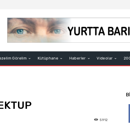
ezelim Görelim
Kütüphane
Haberler
Videolar
200
B
EKTUP
5912