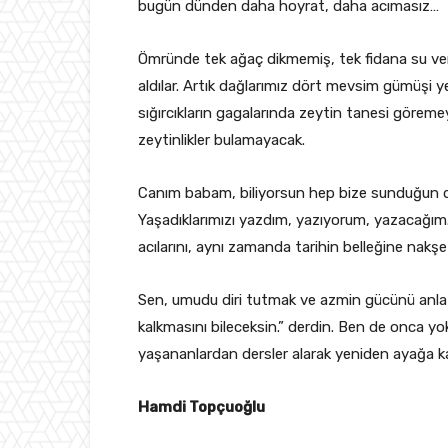
bugün dünden daha hoyrat, daha acımasız…
Ömründe tek ağaç dikmemiş, tek fidana su verm
aldılar. Artık dağlarımız dört mevsim gümüşi ye
sığırcıkların gagalarında zeytin tanesi göremey
zeytinlikler bulamayacak.
Canım babam, biliyorsun hep bize sunduğun d
Yaşadıklarımızı yazdım, yazıyorum, yazacağ
acılarını, aynı zamanda tarihin belleğine nakş
Sen, umudu diri tutmak ve azmin gücünü anlat
kalkmasını bileceksin.” derdin. Ben de onca yok
yaşananlardan dersler alarak yeniden ayağa ka
Hamdi Topçuoğlu