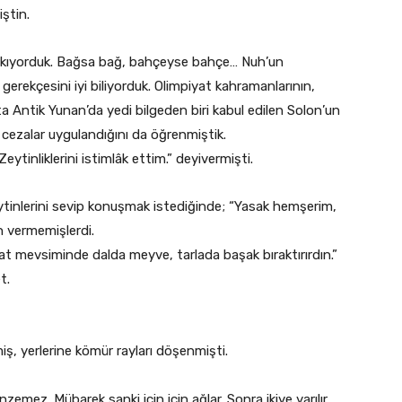
iştin.
 bakıyorduk. Bağsa bağ, bahçeyse bahçe… Nuh’un
gerekçesini iyi biliyorduk. Olimpiyat kahramanlarının,
tta Antik Yunan’da yedi bilgeden biri kabul edilen Solon’un
 cezalar uygulandığını da öğrenmiştik.
eytinliklerini istimlâk ettim.” deyivermişti.
zeytinlerini sevip konuşmak istediğinde; “Yasak hemşerim,
n vermemişlerdi.
at mevsiminde dalda meyve, tarlada başak bıraktırırdın.”
t.
miş, yerlerine kömür rayları döşenmişti.
emez. Mübarek sanki için için ağlar. Sonra ikiye yarılır.