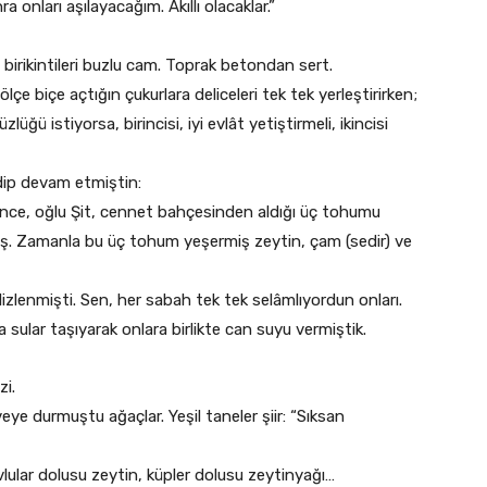
 onları aşılayacağım. Akıllı olacaklar.”
birikintileri buzlu cam. Toprak betondan sert.
ölçe biçe açtığın çukurlara deliceleri tek tek yerleştirirken;
ü istiyorsa, birincisi, iyi evlât yetiştirmeli, ikincisi
edip devam etmiştin:
nce, oğlu Şit, cennet bahçesinden aldığı üç tohumu
. Zamanla bu üç tohum yeşermiş zeytin, çam (sedir) ve
filizlenmişti. Sen, her sabah tek tek selâmlıyordun onları.
sular taşıyarak onlara birlikte can suyu vermiştik.
zi.
eye durmuştu ağaçlar. Yeşil taneler şiir: “Sıksan
lular dolusu zeytin, küpler dolusu zeytinyağı…