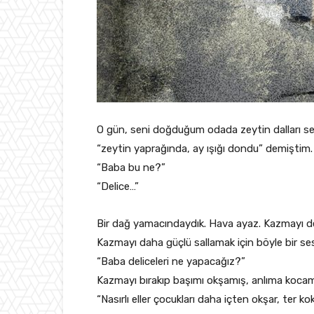
O gün, seni doğduğum odada zeytin dalları ser
“zeytin yaprağında, ay ışığı dondu” demiştim. 
“Baba bu ne?”
“Delice…”
Bir dağ yamacındaydık. Hava ayaz. Kazmayı deli
Kazmayı daha güçlü sallamak için böyle bir s
“Baba deliceleri ne yapacağız?”
Kazmayı bırakıp başımı okşamış, anlıma koc
“Nasırlı eller çocukları daha içten okşar, ter ko