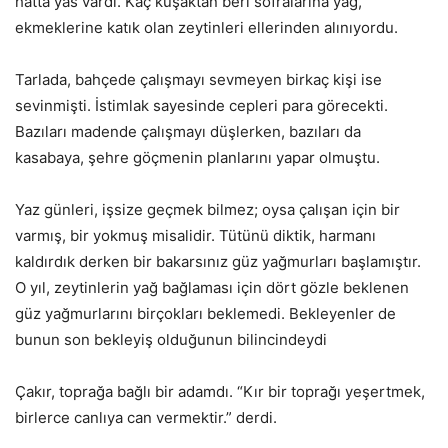
hatta yas vardı. Kaç kuşaktan beri sofralarına yağ,
ekmeklerine katık olan zeytinleri ellerinden alınıyordu.
Tarlada, bahçede çalışmayı sevmeyen birkaç kişi ise
sevinmişti. İstimlak sayesinde cepleri para görecekti.
Bazıları madende çalışmayı düşlerken, bazıları da
kasabaya, şehre göçmenin planlarını yapar olmuştu.
Yaz günleri, işsize geçmek bilmez; oysa çalışan için bir
varmış, bir yokmuş misalidir. Tütünü diktik, harmanı
kaldırdık derken bir bakarsınız güz yağmurları başlamıştır.
O yıl, zeytinlerin yağ bağlaması için dört gözle beklenen
güz yağmurlarını birçokları beklemedi. Bekleyenler de
bunun son bekleyiş olduğunun bilincindeydi
Çakır, toprağa bağlı bir adamdı. “Kır bir toprağı yeşertmek,
birlerce canlıya can vermektir.” derdi.