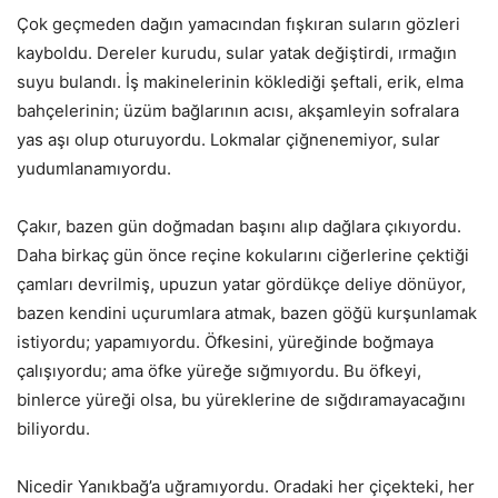
Çok geçmeden dağın yamacından fışkıran suların gözleri
kayboldu. Dereler kurudu, sular yatak değiştirdi, ırmağın
suyu bulandı. İş makinelerinin köklediği şeftali, erik, elma
bahçelerinin; üzüm bağlarının acısı, akşamleyin sofralara
yas aşı olup oturuyordu. Lokmalar çiğnenemiyor, sular
yudumlanamıyordu.
Çakır, bazen gün doğmadan başını alıp dağlara çıkıyordu.
Daha birkaç gün önce reçine kokularını ciğerlerine çektiği
çamları devrilmiş, upuzun yatar gördükçe deliye dönüyor,
bazen kendini uçurumlara atmak, bazen göğü kurşunlamak
istiyordu; yapamıyordu. Öfkesini, yüreğinde boğmaya
çalışıyordu; ama öfke yüreğe sığmıyordu. Bu öfkeyi,
binlerce yüreği olsa, bu yüreklerine de sığdıramayacağını
biliyordu.
Nicedir Yanıkbağ’a uğramıyordu. Oradaki her çiçekteki, her