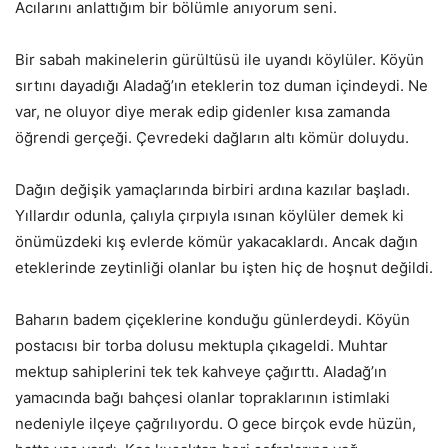
Acılarını anlattığım bir bölümle anıyorum seni.
Bir sabah makinelerin gürültüsü ile uyandı köylüler. Köyün
sırtını dayadığı Aladağ’ın eteklerin toz duman içindeydi. Ne
var, ne oluyor diye merak edip gidenler kısa zamanda
öğrendi gerçeği. Çevredeki dağların altı kömür doluydu.
Dağın değişik yamaçlarında birbiri ardına kazılar başladı.
Yıllardır odunla, çalıyla çırpıyla ısınan köylüler demek ki
önümüzdeki kış evlerde kömür yakacaklardı. Ancak dağın
eteklerinde zeytinliği olanlar bu işten hiç de hoşnut değildi.
Baharın badem çiçeklerine konduğu günlerdeydi. Köyün
postacısı bir torba dolusu mektupla çıkageldi. Muhtar
mektup sahiplerini tek tek kahveye çağırttı. Aladağ’ın
yamacında bağı bahçesi olanlar topraklarının istimlaki
nedeniyle ilçeye çağrılıyordu. O gece birçok evde hüzün,