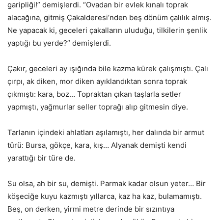
garipliği!” demişlerdi. “Ovadan bir evlek kınalı toprak
alacağına, gitmiş Çakalderesi’nden beş dönüm çalılık almış.
Ne yapacak ki, geceleri çakalların uluduğu, tilkilerin şenlik
yaptığı bu yerde?” demişlerdi.
Çakır, geceleri ay ışığında bile kazma kürek çalışmıştı. Çalı
çırpı, ak diken, mor diken ayıklandıktan sonra toprak
çıkmıştı: kara, boz… Topraktan çıkan taşlarla setler
yapmıştı, yağmurlar seller toprağı alıp gitmesin diye.
Tarlanın içindeki ahlatları aşılamıştı, her dalında bir armut
türü: Bursa, gökçe, kara, kış… Alyanak demişti kendi
yarattığı bir türe de.
Su olsa, ah bir su, demişti. Parmak kadar olsun yeter… Bir
köşeciğe kuyu kazmıştı yıllarca, kaz ha kaz, bulamamıştı.
Beş, on derken, yirmi metre derinde bir sızıntıya