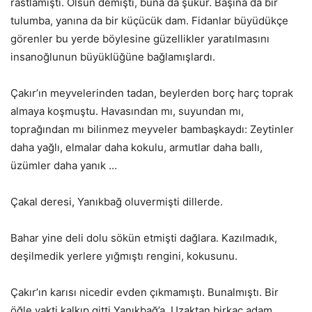
rastlamıştı. Olsun demişti, buna da şükür. Başına da bir
tulumba, yanına da bir küçücük dam. Fidanlar büyüdükçe
görenler bu yerde böylesine güzellikler yaratılmasını
insanoğlunun büyüklüğüne bağlamışlardı.
Çakır’ın meyvelerinden tadan, beylerden borç harç toprak
almaya koşmuştu. Havasından mı, suyundan mı,
toprağından mı bilinmez meyveler bambaşkaydı: Zeytinler
daha yağlı, elmalar daha kokulu, armutlar daha ballı,
üzümler daha yanık …
Çakal deresi, Yanıkbağ oluvermişti dillerde.
Bahar yine deli dolu sökün etmişti dağlara. Kazılmadık,
deşilmedik yerlere yığmıştı rengini, kokusunu.
Çakır’ın karısı nicedir evden çıkmamıştı. Bunalmıştı. Bir
öğle vakti kalkıp gitti Yanıkbağ’a. Uzaktan birkaç adam